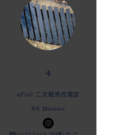
4
eFoil 二次販売代理店
NS Marine
​電動ハイドロフォイル（水中翼）ボード